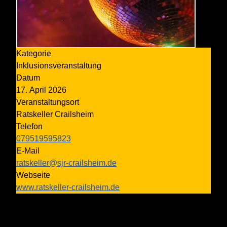
Kategorie
Inklusionsveranstaltung
Datum
17. April 2026
Veranstaltungsort
Ratskeller Crailsheim
Telefon
079519595823
E-Mail
ratskeller@sjr-crailsheim.de
Webseite
www.ratskeller-crailsheim.de