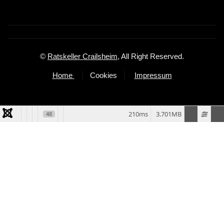
©
Ratskeller Crailsheim
, All Right Reserved.
Home
Cookies
Impressum
210ms
3.701MB
48