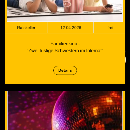
Ratskeller
12.04.2026
frei
Familienkino -
"Zwei lustige Schwestern im Internat"
Details