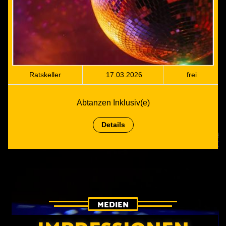
Ratskeller
17.03.2026
frei
Abtanzen Inklusiv(e)
Details
MEDIEN