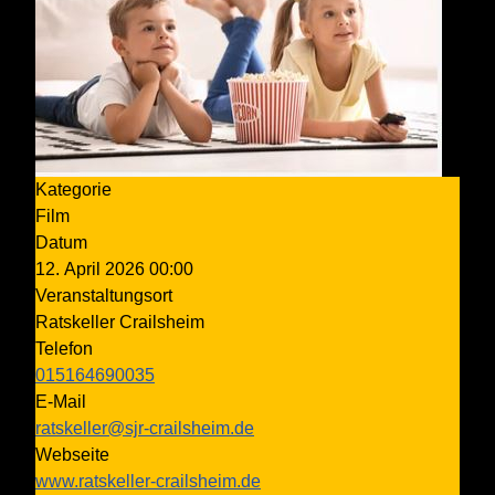
Kategorie
Film
Datum
12. April 2026
00:00
Veranstaltungsort
Ratskeller Crailsheim
Telefon
015164690035
E-Mail
ratskeller@sjr-crailsheim.de
Webseite
www.ratskeller-crailsheim.de